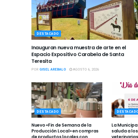
DESTACADO
Inauguran nueva muestra de arte en el
Espacio Expositivo Carabela de Santa
Teresita
POR
GISEL AREBALO
AGOSTO 6, 2026
DESTACADO
DESTACAD
Nuevo «Fin de Semana de la
La Municipa
Producción Local» en compras
saluda a los
de productos locales con
veterinarias