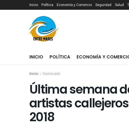
Inicio
Política
Economía y Comercio
Seguridad
Salud
INICIO
POLÍTICA
ECONOMÍA Y COMERCI
Inicio
Destacado
Última semana de
artistas callejer
2018