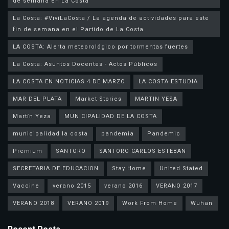
de semana en La Costa
La Costa: #VivíLaCosta / La agenda de actividades para este
fin de semana en el Partido de La Costa
LA COSTA: Alerta meteorológico por tormentas fuertes
La Costa: Asuntos Docentes - Actos Públicos
LA COSTA EN NOTICIAS 4 DE MARZO
LA COSTA ESTUDIA
MAR DEL PLATA
Market Stories
MARTIN YESA
Martín Yeza
MUNICIPALIDAD DE LA COSTA
municipalidad la costa
pandemia
Pandemic
Premium
SANTORO
SANTORO CARLOS ESTEBAN
SECRETARIA DE EDUCACION
Stay Home
United Stated
Vaccine
verano 2015
verano 2016
VERANO 2017
VERANO 2018
VERANO 2019
Work From Home
Wuhan