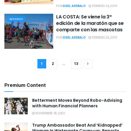
POR
GISEL AREBALO
FEBRERO 26, 2019
LA COSTA: Se viene la 3ª
DEPORTES
edición de la maratón que se
comparte con las mascotas
POR
GISEL AREBALO
FEBRERO 26, 2019
1
2
…
13
Premium Content
Betterment Moves Beyond Robo-Advising
with Human Financial Planners
NOVIEMBRE 18, 2023
Trump Ambassador Beat And ‘Kidnapped’
Woman In Watergate Cover-up: Reports