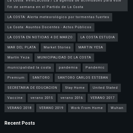
La Costa: #VivíLaCosta / La agenda de actividades para este
fin de semana en el Partido de La Costa
LA COSTA: Alerta meteorológico por tormentas fuertes
La Costa: Asuntos Docentes - Actos Públicos
LA COSTA EN NOTICIAS 4 DE MARZO
LA COSTA ESTUDIA
MAR DEL PLATA
Market Stories
MARTIN YESA
Martín Yeza
MUNICIPALIDAD DE LA COSTA
municipalidad la costa
pandemia
Pandemic
Premium
SANTORO
SANTORO CARLOS ESTEBAN
SECRETARIA DE EDUCACION
Stay Home
United Stated
Vaccine
verano 2015
verano 2016
VERANO 2017
VERANO 2018
VERANO 2019
Work From Home
Wuhan
Recent Posts