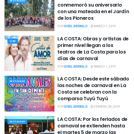
DESTACADO
conmemoró su aniversario
con una mateada en el Jardín
de los Pioneros
POR
GISEL AREBALO
MARZO 7, 2019
LA COSTA: Obras y artistas de
CINE
primer nivel llegan a los
teatros de La Costa para los
días de carnaval
POR
GISEL AREBALO
MARZO 1, 2019
LA COSTA: Desde este sábado
DESTACADO
las noches de carnaval en La
Costa se celebran con la
comparsa Tuyú Tuyú
POR
GISEL AREBALO
FEBRERO 28, 2019
LA COSTA: Por los feriados de
DESTACADO
carnaval se extienden hasta
el martes 5 de marzo las