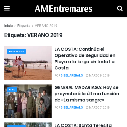
AMEntremares
Inicio
Etiqueta
VERANO 2019
Etiqueta:
VERANO 2019
LA COSTA: Continúa el
DESTACADO
Operativo de Seguridad en
Playa a lo largo de toda La
Costa
POR
GISEL AREBALO
MARZO 9, 2019
GENERAL MADARIAGA: Hoy se
CINE
proyectará la última función
de «La misma sangre»
POR
GISEL AREBALO
MARZO 7, 2019
LA COSTA: Santa Teresita