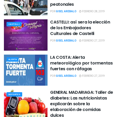
peatonales
POR
GISEL AREBALO
FEBRERO 28, 2019
CASTELLI: así sera la elección
CASTELLI
de los Embajadores
Culturales de Castelli
POR
GISEL AREBALO
FEBRERO 27, 2019
LA COSTA: Alerta
ALERTA
meteorológico por tormentas
fuertes con ráfagas
POR
GISEL AREBALO
FEBRERO 27, 2019
GENERAL MADARIAGA: Taller de
DEPORTES
diabetes: Las nutricionistas
explicarán sobre la
elaboración de comidas
dulces