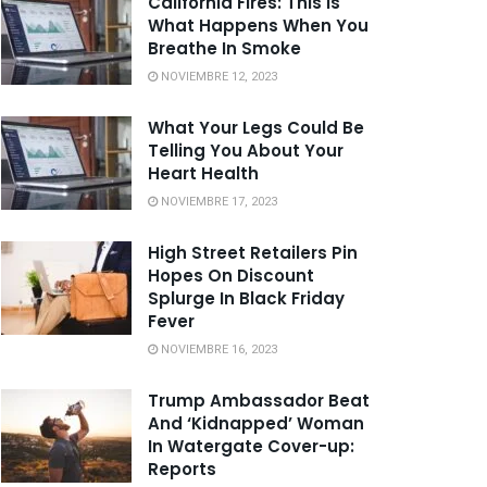
California Fires: This Is
What Happens When You
Breathe In Smoke
NOVIEMBRE 12, 2023
What Your Legs Could Be
Telling You About Your
Heart Health
NOVIEMBRE 17, 2023
High Street Retailers Pin
Hopes On Discount
Splurge In Black Friday
Fever
NOVIEMBRE 16, 2023
Trump Ambassador Beat
And ‘Kidnapped’ Woman
In Watergate Cover-up:
Reports