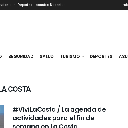
Turismo
Deportes
Asuntos Docentes
mié
O
SEGURIDAD
SALUD
TURISMO
DEPORTES
ASU
LA COSTA
#VivíLaCosta / La agenda de
actividades para el fin de
semana en La Costa