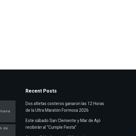
Recent Posts
Dos atletas costeros ganaron las 12 Horas
de la Ultra Maratón Formosa 2026
semana
Este sábado San Clemente y Mar de Ajó
recibirán al “Cumple Fiesta”
in de