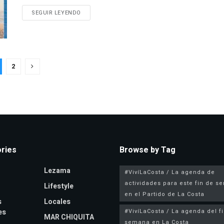
SEGUIR LEYENDO
2
ries
Browse by Tag
Lezama
#VivíLaCosta / La agenda de
actividades para este fin de 
Lifestyle
en el Partido de La Costa
s
Locales
es
#VivíLaCosta / La agenda del f
MAR CHIQUITA
semana en La Costa