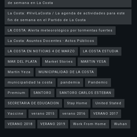
de semana en La Costa
La Costa: #VivíLaCosta / La agenda de actividades para este
fin de semana en el Partido de La Costa
LA COSTA: Alerta meteorológico por tormentas fuertes
La Costa: Asuntos Docentes - Actos Públicos
LA COSTA EN NOTICIAS 4 DE MARZO
LA COSTA ESTUDIA
MAR DEL PLATA
Market Stories
MARTIN YESA
Martín Yeza
MUNICIPALIDAD DE LA COSTA
municipalidad la costa
pandemia
Pandemic
Premium
SANTORO
SANTORO CARLOS ESTEBAN
SECRETARIA DE EDUCACION
Stay Home
United Stated
Vaccine
verano 2015
verano 2016
VERANO 2017
VERANO 2018
VERANO 2019
Work From Home
Wuhan