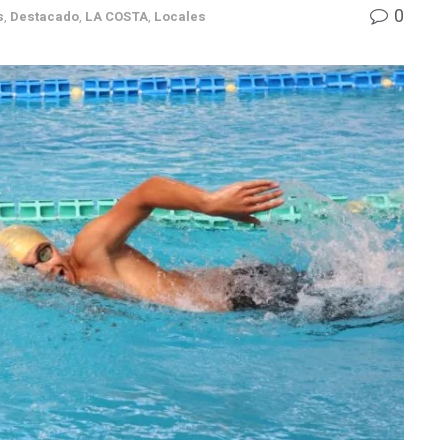
0
s
,
Destacado
,
LA COSTA
,
Locales