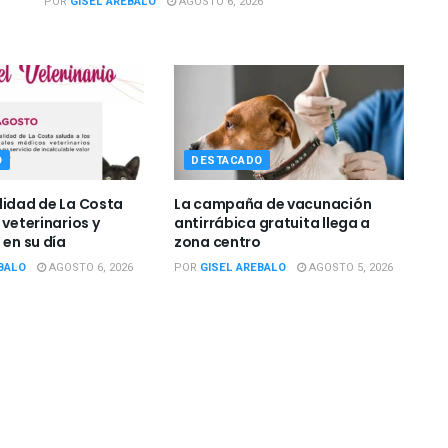
POR
GISEL AREBALO
AGOSTO 6, 2026
O
DESTACADO
lidad de La Costa
La campaña de vacunación
 veterinarios y
antirrábica gratuita llega a
 en su día
zona centro
BALO
AGOSTO 6, 2026
POR
GISEL AREBALO
AGOSTO 5, 2026