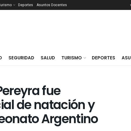
Turismo
Deportes
Asuntos Docentes
O
SEGURIDAD
SALUD
TURISMO
DEPORTES
ASU
Pereyra fue
al de natación y
peonato Argentino