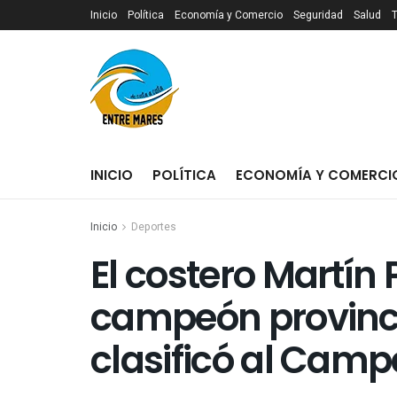
Inicio
Política
Economía y Comercio
Seguridad
Salud
INICIO
POLÍTICA
ECONOMÍA Y COMERCI
Inicio
Deportes
El costero Martín 
campeón provinci
clasificó al Cam