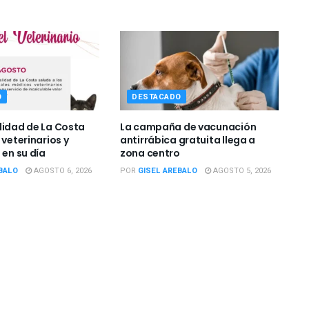
O
DESTACADO
lidad de La Costa
La campaña de vacunación
 veterinarios y
antirrábica gratuita llega a
 en su día
zona centro
BALO
AGOSTO 6, 2026
POR
GISEL AREBALO
AGOSTO 5, 2026