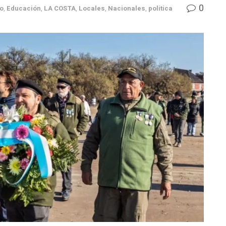
0
o
,
Educación
,
LA COSTA
,
Locales
,
Nacionales
,
politica