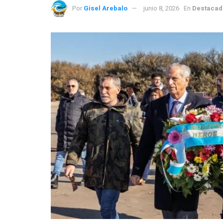
Por
Gisel Arebalo
junio 8, 2026
En
Destacad