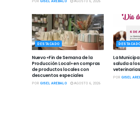
POR
GISEL AREBALO
AGOSTO 6, 2026
DESTACADO
DESTACAD
Nuevo «Fin de Semana de la
La Municipa
Producción Local» en compras
saluda a los
de productos locales con
veterinarias
descuentos especiales
POR
GISEL ARE
POR
GISEL AREBALO
AGOSTO 6, 2026