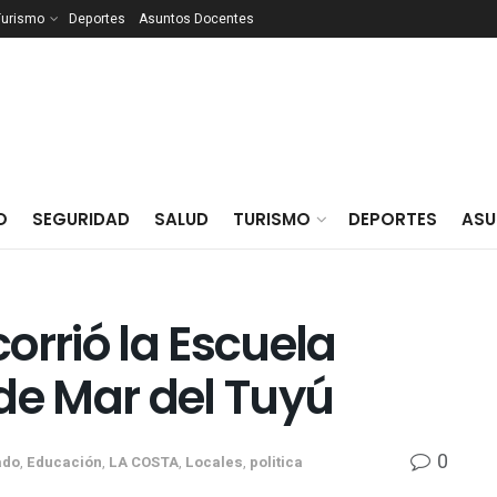
Turismo
Deportes
Asuntos Docentes
O
SEGURIDAD
SALUD
TURISMO
DEPORTES
ASU
orrió la Escuela
de Mar del Tuyú
0
ado
,
Educación
,
LA COSTA
,
Locales
,
politica