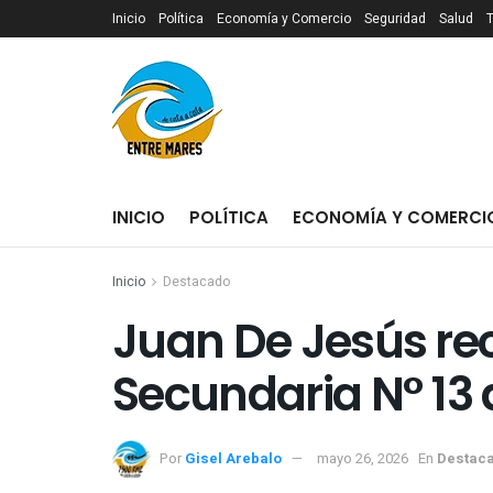
Inicio
Política
Economía y Comercio
Seguridad
Salud
INICIO
POLÍTICA
ECONOMÍA Y COMERCI
Inicio
Destacado
Juan De Jesús rec
Secundaria N° 13 
Por
Gisel Arebalo
mayo 26, 2026
En
Destac