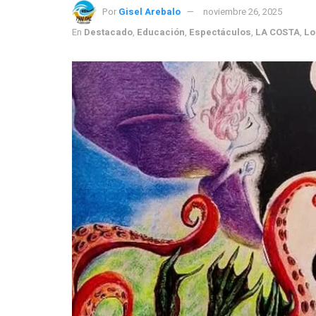
Por
Gisel Arebalo
noviembre 26, 2025
En
Destacado
,
Educación
,
Espectáculos
,
LA COSTA
,
Lo