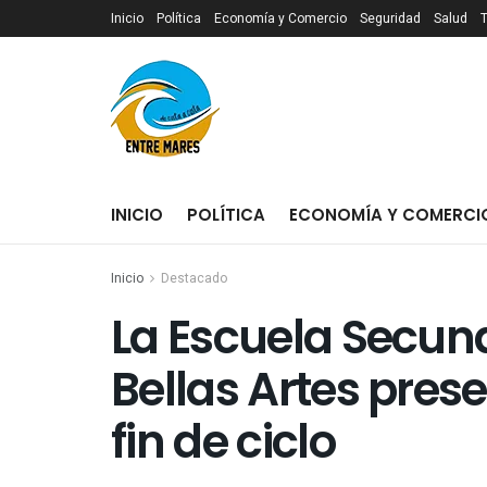
Inicio
Política
Economía y Comercio
Seguridad
Salud
INICIO
POLÍTICA
ECONOMÍA Y COMERCI
Inicio
Destacado
La Escuela Secun
Bellas Artes pres
fin de ciclo