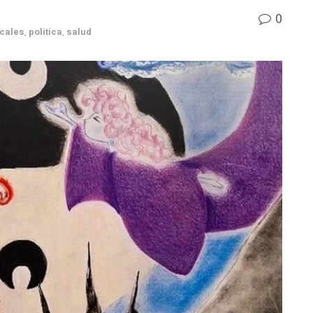
0
cales
,
politica
,
salud