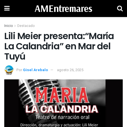
AMEntremares
Inicio
Destacado
Lili Meier presenta:“María
La Calandria” en Mar del
Tuyú
Por
Gisel Arebalo
agosto 26, 2025