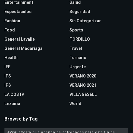
Entertainment
Salud
Espectáculos
Seguridad
Fashion
Sin Categorizar
Food
Sports
General Lavalle
TORDILLO
General Madariaga
Travel
Health
Turismo
IFE
Urgente
IPS
VERANO 2020
IPS
VERANO 2021
LA COSTA
VILLA GESELL
Lezama
World
Browse by Tag
#VivíLaCosta / La agenda de actividades para este fin de