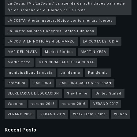
La Costa: #VivíLaCosta / La agenda de actividades para este
fin de semana en el Partido de La Costa
LA COSTA: Alerta meteorológico por tormentas fuertes
La Costa: Asuntos Docentes - Actos Públicos
LA COSTA EN NOTICIAS 4 DE MARZO
LA COSTA ESTUDIA
MAR DEL PLATA
Market Stories
MARTIN YESA
Martín Yeza
MUNICIPALIDAD DE LA COSTA
municipalidad la costa
pandemia
Pandemic
Premium
SANTORO
SANTORO CARLOS ESTEBAN
SECRETARIA DE EDUCACION
Stay Home
United Stated
Vaccine
verano 2015
verano 2016
VERANO 2017
VERANO 2018
VERANO 2019
Work From Home
Wuhan
Recent Posts