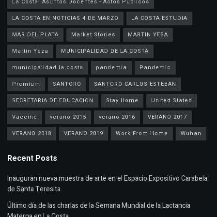
La Costa: Asuntos Docentes - Actos Públicos
LA COSTA EN NOTICIAS 4 DE MARZO
LA COSTA ESTUDIA
MAR DEL PLATA
Market Stories
MARTIN YESA
Martín Yeza
MUNICIPALIDAD DE LA COSTA
municipalidad la costa
pandemia
Pandemic
Premium
SANTORO
SANTORO CARLOS ESTEBAN
SECRETARIA DE EDUCACION
Stay Home
United Stated
Vaccine
verano 2015
verano 2016
VERANO 2017
VERANO 2018
VERANO 2019
Work From Home
Wuhan
Recent Posts
Inauguran nueva muestra de arte en el Espacio Expositivo Carabela
de Santa Teresita
Último día de las charlas de la Semana Mundial de la Lactancia
Materna en La Costa