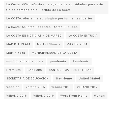
La Costa: #VivíLaCosta / La agenda de actividades para este
fin de semana en el Partido de La Costa
LA COSTA: Alerta meteorológico por tormentas fuertes
La Costa: Asuntos Docentes - Actos Públicos
LA COSTA EN NOTICIAS 4 DE MARZO
LA COSTA ESTUDIA
MAR DEL PLATA
Market Stories
MARTIN YESA
Martín Yeza
MUNICIPALIDAD DE LA COSTA
municipalidad la costa
pandemia
Pandemic
Premium
SANTORO
SANTORO CARLOS ESTEBAN
SECRETARIA DE EDUCACION
Stay Home
United Stated
Vaccine
verano 2015
verano 2016
VERANO 2017
VERANO 2018
VERANO 2019
Work From Home
Wuhan