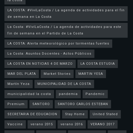
la costa
LA COSTA: #VivíLaCosta / La agenda de actividades para el fin
de semana en La Costa
La Costa: #VivíLaCosta / La agenda de actividades para este
fin de semana en el Partido de La Costa
LA COSTA: Alerta meteorológico por tormentas fuertes
La Costa: Asuntos Docentes - Actos Públicos
LA COSTA EN NOTICIAS 4 DE MARZO
LA COSTA ESTUDIA
MAR DEL PLATA
Market Stories
MARTIN YESA
Martín Yeza
MUNICIPALIDAD DE LA COSTA
municipalidad la costa
pandemia
Pandemic
Premium
SANTORO
SANTORO CARLOS ESTEBAN
SECRETARIA DE EDUCACION
Stay Home
United Stated
Vaccine
verano 2015
verano 2016
VERANO 2017