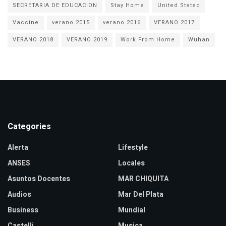
SECRETARIA DE EDUCACION
Stay Home
United Stated
Vaccine
verano 2015
verano 2016
VERANO 2017
VERANO 2018
VERANO 2019
Work From Home
Wuhan
Categories
Alerta
Lifestyle
ANSES
Locales
Asuntos Docentes
MAR CHIQUITA
Audios
Mar Del Plata
Business
Mundial
Castelli
Musica