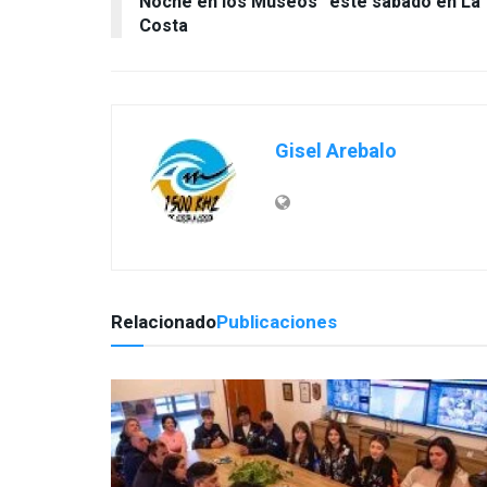
Noche en los Museos” este sábado en La
Costa
Gisel Arebalo
Relacionado
Publicaciones