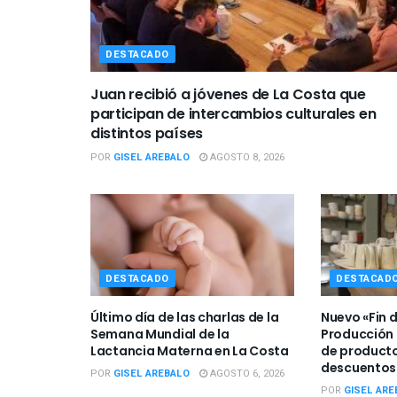
DESTACADO
Juan recibió a jóvenes de La Costa que
participan de intercambios culturales en
distintos países
POR
GISEL AREBALO
AGOSTO 8, 2026
DESTACADO
DESTACAD
Último día de las charlas de la
Nuevo «Fin 
Semana Mundial de la
Producción 
Lactancia Materna en La Costa
de producto
descuentos
POR
GISEL AREBALO
AGOSTO 6, 2026
POR
GISEL ARE