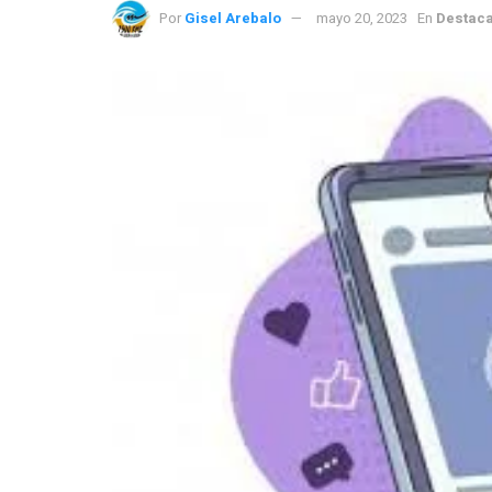
Por
Gisel Arebalo
mayo 20, 2023
En
Destac