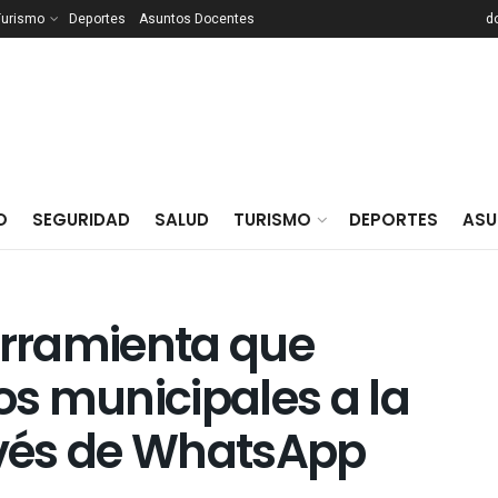
Turismo
Deportes
Asuntos Docentes
d
O
SEGURIDAD
SALUD
TURISMO
DEPORTES
ASU
erramienta que
ios municipales a la
vés de WhatsApp