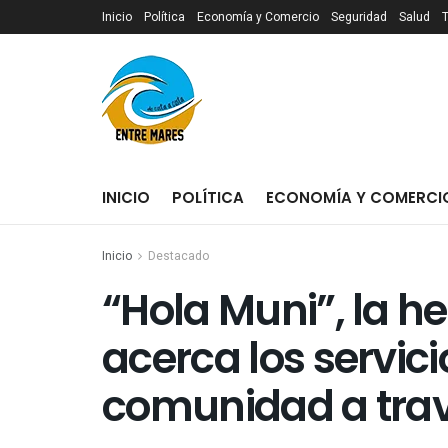
Inicio
Política
Economía y Comercio
Seguridad
Salud
INICIO
POLÍTICA
ECONOMÍA Y COMERCI
Inicio
Destacado
“Hola Muni”, la h
acerca los servic
comunidad a tra