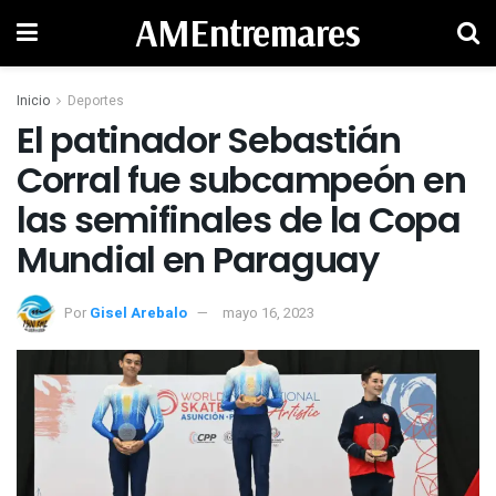
AMEntremares
Inicio
Deportes
El patinador Sebastián
Corral fue subcampeón en
las semifinales de la Copa
Mundial en Paraguay
Por
Gisel Arebalo
mayo 16, 2023