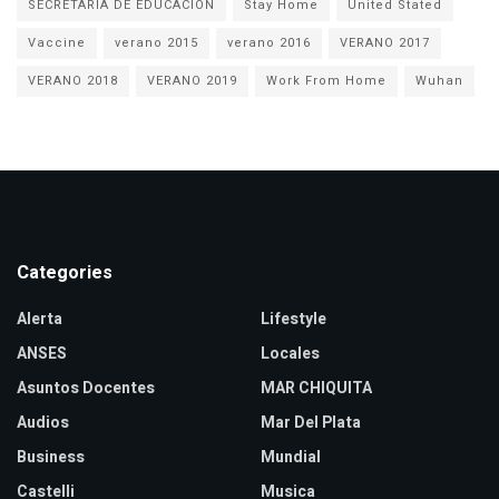
SECRETARIA DE EDUCACION
Stay Home
United Stated
Vaccine
verano 2015
verano 2016
VERANO 2017
VERANO 2018
VERANO 2019
Work From Home
Wuhan
Categories
Alerta
Lifestyle
ANSES
Locales
Asuntos Docentes
MAR CHIQUITA
Audios
Mar Del Plata
Business
Mundial
Castelli
Musica