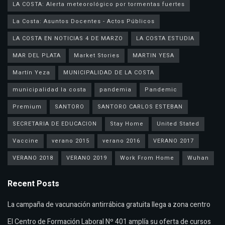
LA COSTA: Alerta meteorológico por tormentas fuertes
La Costa: Asuntos Docentes - Actos Públicos
LA COSTA EN NOTICIAS 4 DE MARZO
LA COSTA ESTUDIA
MAR DEL PLATA
Market Stories
MARTIN YESA
Martín Yeza
MUNICIPALIDAD DE LA COSTA
municipalidad la costa
pandemia
Pandemic
Premium
SANTORO
SANTORO CARLOS ESTEBAN
SECRETARIA DE EDUCACION
Stay Home
United Stated
Vaccine
verano 2015
verano 2016
VERANO 2017
VERANO 2018
VERANO 2019
Work From Home
Wuhan
Recent Posts
La campaña de vacunación antirrábica gratuita llega a zona centro
El Centro de Formación Laboral Nº 401 amplía su oferta de cursos