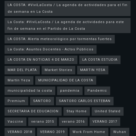
LA COSTA: #VivíLaCosta / La agenda de actividades para el fin
de semana en La Costa
La Costa: #VivíLaCosta / La agenda de actividades para este
fin de semana en el Partido de La Costa
LA COSTA: Alerta meteorológico por tormentas fuertes
La Costa: Asuntos Docentes - Actos Públicos
LA COSTA EN NOTICIAS 4 DE MARZO
LA COSTA ESTUDIA
MAR DEL PLATA
Market Stories
MARTIN YESA
Martín Yeza
MUNICIPALIDAD DE LA COSTA
municipalidad la costa
pandemia
Pandemic
Premium
SANTORO
SANTORO CARLOS ESTEBAN
SECRETARIA DE EDUCACION
Stay Home
United Stated
Vaccine
verano 2015
verano 2016
VERANO 2017
VERANO 2018
VERANO 2019
Work From Home
Wuhan