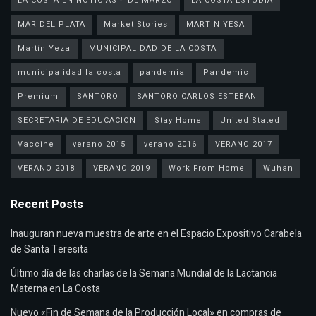
LA COSTA EN NOTICIAS 4 DE MARZO
LA COSTA ESTUDIA
MAR DEL PLATA
Market Stories
MARTIN YESA
Martín Yeza
MUNICIPALIDAD DE LA COSTA
municipalidad la costa
pandemia
Pandemic
Premium
SANTORO
SANTORO CARLOS ESTEBAN
SECRETARIA DE EDUCACION
Stay Home
United Stated
Vaccine
verano 2015
verano 2016
VERANO 2017
VERANO 2018
VERANO 2019
Work From Home
Wuhan
Recent Posts
Inauguran nueva muestra de arte en el Espacio Expositivo Carabela
de Santa Teresita
Último día de las charlas de la Semana Mundial de la Lactancia
Materna en La Costa
Nuevo «Fin de Semana de la Producción Local» en compras de