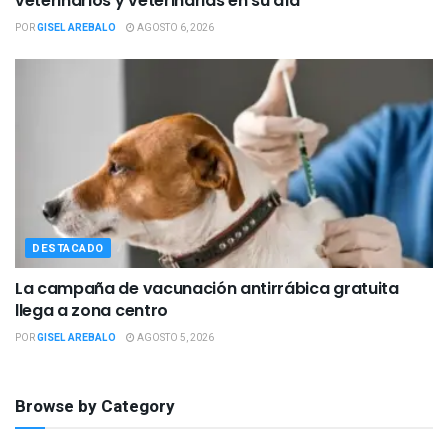
veterinarios y veterinarias en su día
POR
GISEL AREBALO
AGOSTO 6, 2026
DESTACADO
La campaña de vacunación antirrábica gratuita
llega a zona centro
POR
GISEL AREBALO
AGOSTO 5, 2026
Browse by Category