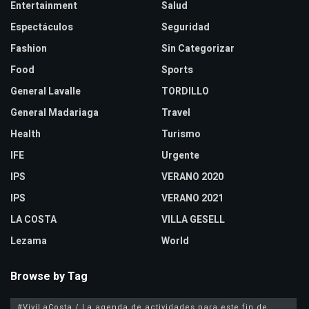
Entertainment
Salud
Espectáculos
Seguridad
Fashion
Sin Categorizar
Food
Sports
General Lavalle
TORDILLO
General Madariaga
Travel
Health
Turismo
IFE
Urgente
IPS
VERANO 2020
IPS
VERANO 2021
LA COSTA
VILLA GESELL
Lezama
World
Browse by Tag
#VivíLaCosta / La agenda de actividades para este fin de