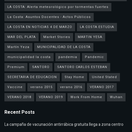
LA COSTA: Alerta meteorológico por tormentas fuertes
La Costa: Asuntos Docentes - Actos Públicos
LA COSTA EN NOTICIAS 4 DE MARZO
LA COSTA ESTUDIA
MAR DEL PLATA
Market Stories
MARTIN YESA
Martín Yeza
MUNICIPALIDAD DE LA COSTA
municipalidad la costa
pandemia
Pandemic
Premium
SANTORO
SANTORO CARLOS ESTEBAN
SECRETARIA DE EDUCACION
Stay Home
United Stated
Vaccine
verano 2015
verano 2016
VERANO 2017
VERANO 2018
VERANO 2019
Work From Home
Wuhan
Recent Posts
La campaña de vacunación antirrábica gratuita llega a zona centro