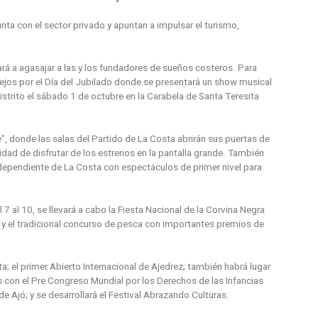
ta con el sector privado y apuntan a impulsar el turismo,
á a agasajar a las y los fundadores de sueños costeros. Para
stejos por el Día del Jubilado donde se presentará un show musical
distrito el sábado 1 de octubre en la Carabela de Santa Teresita
e”, donde las salas del Partido de La Costa abrirán sus puertas de
idad de disfrutar de los estrenos en la pantalla grande. También
Independiente de La Costa con espectáculos de primer nivel para
7 al 10, se llevará a cabo la Fiesta Nacional de la Corvina Negra
y el tradicional concurso de pesca con importantes premios de
a; el primer Abierto Internacional de Ajedrez; también habrá lugar
 con el Pre Congreso Mundial por los Derechos de las Infancias
de Ajó; y se desarrollará el Festival Abrazando Culturas.