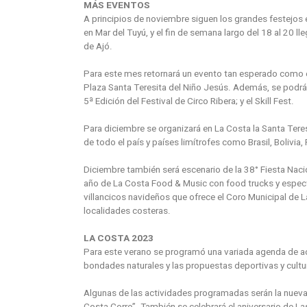
MÁS EVENTOS
A principios de noviembre siguen los grandes festejos en
en Mar del Tuyú, y el fin de semana largo del 18 al 20 ll
de Ajó.
Para este mes retornará un evento tan esperado como el
Plaza Santa Teresita del Niño Jesús. Además, se podrá 
5ª Edición del Festival de Circo Ribera; y el Skill Fest.
Para diciembre se organizará en La Costa la Santa Teresi
de todo el país y países limítrofes como Brasil, Bolivia,
Diciembre también será escenario de la 38° Fiesta Nacion
año de La Costa Food & Music con food trucks y espect
villancicos navideños que ofrece el Coro Municipal de 
localidades costeras.
LA COSTA 2023
Para este verano se programó una variada agenda de act
bondades naturales y las propuestas deportivas y cultura
Algunas de las actividades programadas serán la nueva 
Costa Corre”. También se celebrará el aniversario de L