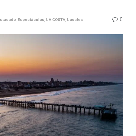
0
stacado
,
Espectáculos
,
LA COSTA
,
Locales