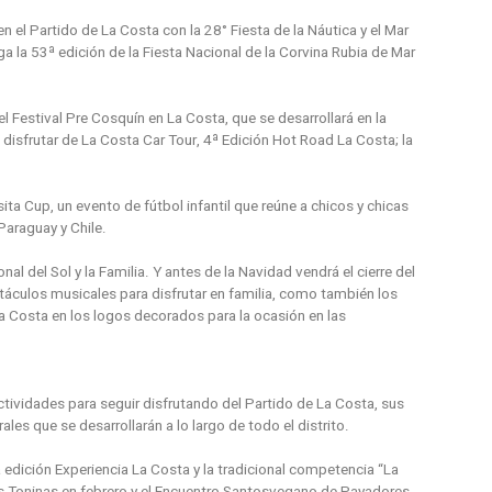
 el Partido de La Costa con la 28° Fiesta de la Náutica y el Mar
ega la 53ª edición de la Fiesta Nacional de la Corvina Rubia de Mar
 Festival Pre Cosquín en La Costa, que se desarrollará en la
disfrutar de La Costa Car Tour, 4ª Edición Hot Road La Costa; la
ta Cup, un evento de fútbol infantil que reúne a chicos y chicas
 Paraguay y Chile.
al del Sol y la Familia. Y antes de la Navidad vendrá el cierre del
áculos musicales para disfrutar en familia, como también los
La Costa en los logos decorados para la ocasión en las
ividades para seguir disfrutando del Partido de La Costa, sus
les que se desarrollarán a lo largo de todo el distrito.
edición Experiencia La Costa y la tradicional competencia “La
as Toninas en febrero y el Encuentro Santosvegano de Payadores,