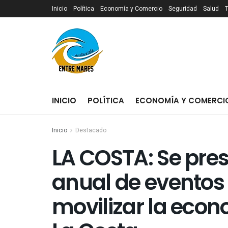
Inicio
Política
Economía y Comercio
Seguridad
Salud
INICIO
POLÍTICA
ECONOMÍA Y COMERCI
Inicio
Destacado
LA COSTA: Se pre
anual de eventos
movilizar la econ