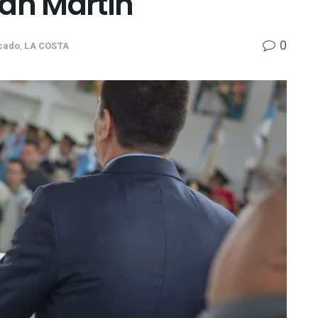
San Martín
0
cado
,
LA COSTA