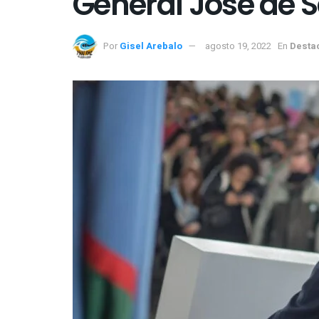
General José de 
Por
Gisel Arebalo
agosto 19, 2022
En
Desta