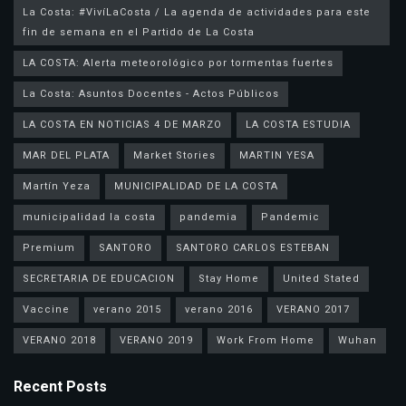
La Costa: #VivíLaCosta / La agenda de actividades para este
fin de semana en el Partido de La Costa
LA COSTA: Alerta meteorológico por tormentas fuertes
La Costa: Asuntos Docentes - Actos Públicos
LA COSTA EN NOTICIAS 4 DE MARZO
LA COSTA ESTUDIA
MAR DEL PLATA
Market Stories
MARTIN YESA
Martín Yeza
MUNICIPALIDAD DE LA COSTA
municipalidad la costa
pandemia
Pandemic
Premium
SANTORO
SANTORO CARLOS ESTEBAN
SECRETARIA DE EDUCACION
Stay Home
United Stated
Vaccine
verano 2015
verano 2016
VERANO 2017
VERANO 2018
VERANO 2019
Work From Home
Wuhan
Recent Posts