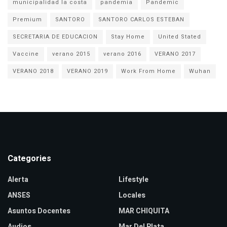
municipalidad la costa
pandemia
Pandemic
Premium
SANTORO
SANTORO CARLOS ESTEBAN
SECRETARIA DE EDUCACION
Stay Home
United Stated
Vaccine
verano 2015
verano 2016
VERANO 2017
VERANO 2018
VERANO 2019
Work From Home
Wuhan
Categories
Alerta
Lifestyle
ANSES
Locales
Asuntos Docentes
MAR CHIQUITA
Audios
Mar Del Plata