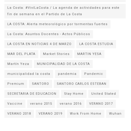
La Costa: #VivíLaCosta / La agenda de actividades para este
fin de semana en el Partido de La Costa
LA COSTA: Alerta meteorológico por tormentas fuertes
La Costa: Asuntos Docentes - Actos Públicos
LA COSTA EN NOTICIAS 4 DE MARZO
LA COSTA ESTUDIA
MAR DEL PLATA
Market Stories
MARTIN YESA
Martín Yeza
MUNICIPALIDAD DE LA COSTA
municipalidad la costa
pandemia
Pandemic
Premium
SANTORO
SANTORO CARLOS ESTEBAN
SECRETARIA DE EDUCACION
Stay Home
United Stated
Vaccine
verano 2015
verano 2016
VERANO 2017
VERANO 2018
VERANO 2019
Work From Home
Wuhan