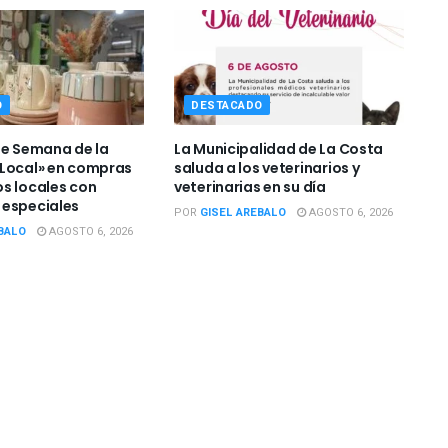
O
DESTACADO
de Semana de la
La Municipalidad de La Costa
Local» en compras
saluda a los veterinarios y
s locales con
veterinarias en su día
 especiales
POR
GISEL AREBALO
AGOSTO 6, 2026
BALO
AGOSTO 6, 2026