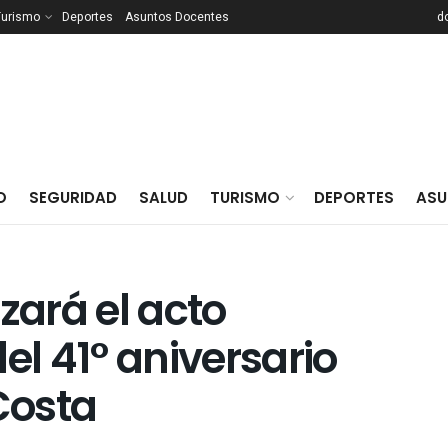
Turismo
Deportes
Asuntos Docentes
d
O
SEGURIDAD
SALUD
TURISMO
DEPORTES
ASU
zará el acto
l 41° aniversario
 Costa