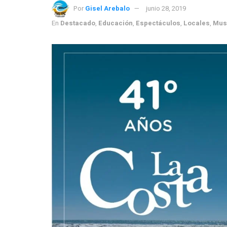
Por
Gisel Arebalo
junio 28, 2019
En
Destacado
,
Educación
,
Espectáculos
,
Locales
,
Mus