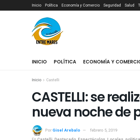
Inicio
Política
Economía y Comercio
Seguridad
Salud
INICIO
POLÍTICA
ECONOMÍA Y COMERCI
Inicio
Castelli
CASTELLI: se real
nueva noche de 
Por
Gisel Arebalo
febrero 5, 2019
En
Castelli
,
Destacado
,
Espectáculos
,
Locales
,
politic