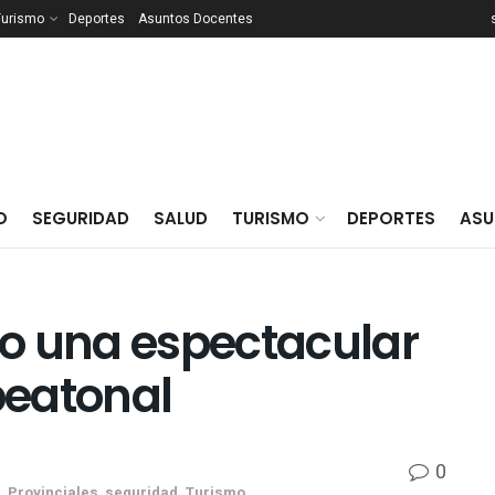
Turismo
Deportes
Asuntos Docentes
O
SEGURIDAD
SALUD
TURISMO
DEPORTES
ASU
izo una espectacular
peatonal
0
a
,
Provinciales
,
seguridad
,
Turismo