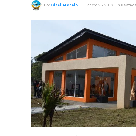
Por
Gisel Arebalo
enero 25, 2019
En
Destac