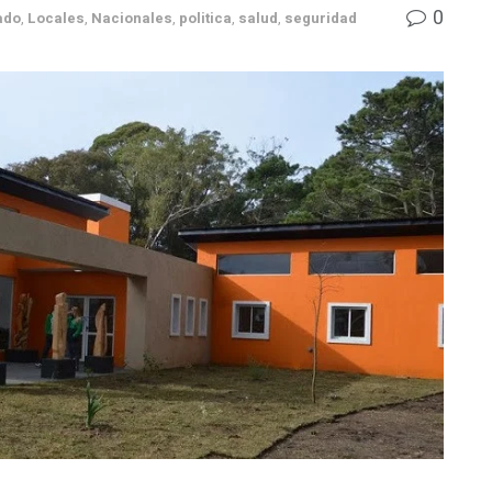
0
ado
,
Locales
,
Nacionales
,
politica
,
salud
,
seguridad