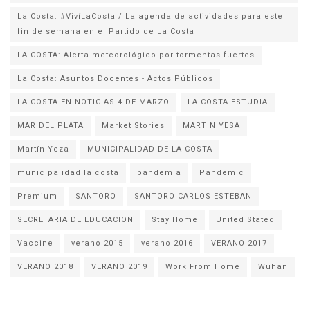
La Costa: #VivíLaCosta / La agenda de actividades para este
fin de semana en el Partido de La Costa
LA COSTA: Alerta meteorológico por tormentas fuertes
La Costa: Asuntos Docentes - Actos Públicos
LA COSTA EN NOTICIAS 4 DE MARZO
LA COSTA ESTUDIA
MAR DEL PLATA
Market Stories
MARTIN YESA
Martín Yeza
MUNICIPALIDAD DE LA COSTA
municipalidad la costa
pandemia
Pandemic
Premium
SANTORO
SANTORO CARLOS ESTEBAN
SECRETARIA DE EDUCACION
Stay Home
United Stated
Vaccine
verano 2015
verano 2016
VERANO 2017
VERANO 2018
VERANO 2019
Work From Home
Wuhan