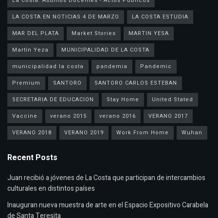
La Costa: Asuntos Docentes - Actos Públicos
LA COSTA EN NOTICIAS 4 DE MARZO
LA COSTA ESTUDIA
MAR DEL PLATA
Market Stories
MARTIN YESA
Martín Yeza
MUNICIPALIDAD DE LA COSTA
municipalidad la costa
pandemia
Pandemic
Premium
SANTORO
SANTORO CARLOS ESTEBAN
SECRETARIA DE EDUCACION
Stay Home
United Stated
Vaccine
verano 2015
verano 2016
VERANO 2017
VERANO 2018
VERANO 2019
Work From Home
Wuhan
Recent Posts
Juan recibió a jóvenes de La Costa que participan de intercambios
culturales en distintos países
Inauguran nueva muestra de arte en el Espacio Expositivo Carabela
de Santa Teresita