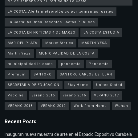
fin de semana en el Partido de La Costa
LA COSTA: Alerta meteorológico por tormentas fuertes
La Costa: Asuntos Docentes - Actos Públicos
LA COSTA EN NOTICIAS 4 DE MARZO
LA COSTA ESTUDIA
MAR DEL PLATA
Market Stories
MARTIN YESA
Martín Yeza
MUNICIPALIDAD DE LA COSTA
municipalidad la costa
pandemia
Pandemic
Premium
SANTORO
SANTORO CARLOS ESTEBAN
SECRETARIA DE EDUCACION
Stay Home
United Stated
Vaccine
verano 2015
verano 2016
VERANO 2017
VERANO 2018
VERANO 2019
Work From Home
Wuhan
Recent Posts
Inauguran nueva muestra de arte en el Espacio Expositivo Carabela