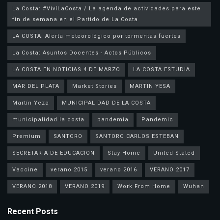
La Costa: #VivíLaCosta / La agenda de actividades para este
fin de semana en el Partido de La Costa
LA COSTA: Alerta meteorológico por tormentas fuertes
La Costa: Asuntos Docentes - Actos Públicos
LA COSTA EN NOTICIAS 4 DE MARZO
LA COSTA ESTUDIA
MAR DEL PLATA
Market Stories
MARTIN YESA
Martín Yeza
MUNICIPALIDAD DE LA COSTA
municipalidad la costa
pandemia
Pandemic
Premium
SANTORO
SANTORO CARLOS ESTEBAN
SECRETARIA DE EDUCACION
Stay Home
United Stated
Vaccine
verano 2015
verano 2016
VERANO 2017
VERANO 2018
VERANO 2019
Work From Home
Wuhan
Recent Posts