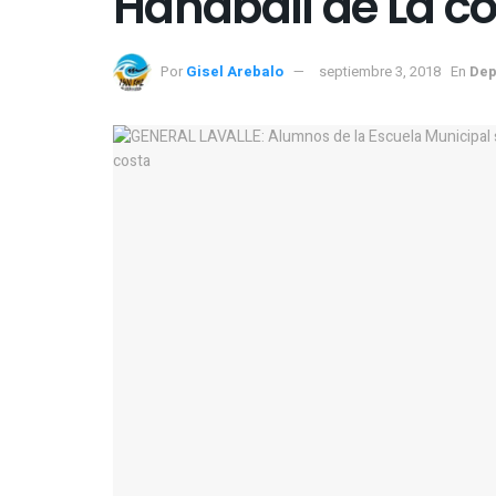
Handball de La c
Por
Gisel Arebalo
septiembre 3, 2018
En
Dep