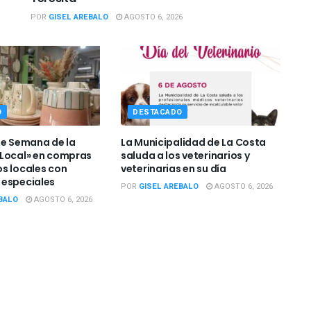
POR
GISEL AREBALO
AGOSTO 6, 2026
O
DESTACADO
de Semana de la
La Municipalidad de La Costa
Local» en compras
saluda a los veterinarios y
s locales con
veterinarias en su día
 especiales
POR
GISEL AREBALO
AGOSTO 6, 2026
BALO
AGOSTO 6, 2026