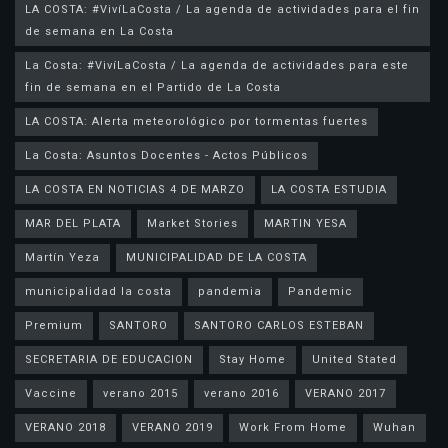
LA COSTA: #VivíLaCosta / La agenda de actividades para el fin
de semana en La Costa
La Costa: #VivíLaCosta / La agenda de actividades para este
fin de semana en el Partido de La Costa
LA COSTA: Alerta meteorológico por tormentas fuertes
La Costa: Asuntos Docentes - Actos Públicos
LA COSTA EN NOTICIAS 4 DE MARZO
LA COSTA ESTUDIA
MAR DEL PLATA
Market Stories
MARTIN YESA
Martín Yeza
MUNICIPALIDAD DE LA COSTA
municipalidad la costa
pandemia
Pandemic
Premium
SANTORO
SANTORO CARLOS ESTEBAN
SECRETARIA DE EDUCACION
Stay Home
United Stated
Vaccine
verano 2015
verano 2016
VERANO 2017
VERANO 2018
VERANO 2019
Work From Home
Wuhan