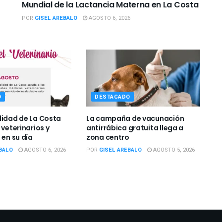
Mundial de la Lactancia Materna en La Costa
POR
GISEL AREBALO
AGOSTO 6, 2026
O
DESTACADO
lidad de La Costa
La campaña de vacunación
 veterinarios y
antirrábica gratuita llega a
 en su día
zona centro
BALO
AGOSTO 6, 2026
POR
GISEL AREBALO
AGOSTO 5, 2026