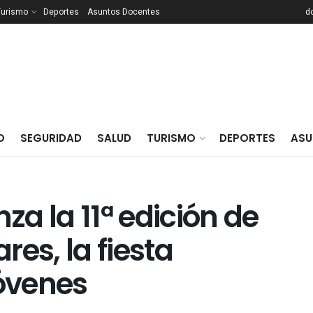
Turismo
Deportes
Asuntos Docentes
d
O
SEGURIDAD
SALUD
TURISMO
DEPORTES
ASU
a la 11ª edición de
es, la fiesta
jóvenes