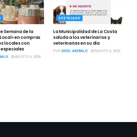
O
DESTACADO
de Semana de la
La Municipalidad de La Costa
Local» en compras
saluda a los veterinarios y
s locales con
veterinarias en su día
 especiales
POR
GISEL AREBALO
AGOSTO 6, 2026
BALO
AGOSTO 6, 2026