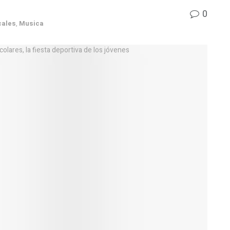
0
cales
,
Musica