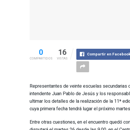
0
16
Compartir en Faceboo
COMPARTIDOS
VISTAS
Representantes de veinte escuelas secundarias d
intendente Juan Pablo de Jesús y los responsable
ultimar los detalles de la realización de la 11ª e
cuya primera fecha tendrá lugar el próximo martes 
Entre otras cuestiones, en el encuentro quedó co
disputará el martes 26 desde las 9.00, en el Cent