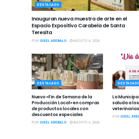
DESTACADO
Inauguran nueva muestra de arte en el
Espacio Expositivo Carabela de Santa
Teresita
POR
GISEL AREBALO
AGOSTO 6, 2026
DESTACADO
DESTACAD
Nuevo «Fin de Semana de la
La Municipa
Producción Local» en compras
saluda a los
de productos locales con
veterinarias
descuentos especiales
POR
GISEL ARE
POR
GISEL AREBALO
AGOSTO 6, 2026