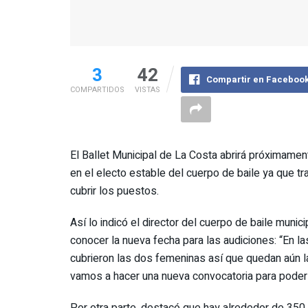
3
42
Compartir en Faceboo
COMPARTIDOS
VISTAS
El Ballet Municipal de La Costa abrirá próximame
en el electo estable del cuerpo de baile ya que t
cubrir los puestos.
Así lo indicó el director del cuerpo de baile muni
conocer la nueva fecha para las audiciones: “En 
cubrieron las dos femeninas así que quedan aún 
vamos a hacer una nueva convocatoria para poder 
Por otra parte, destacó que hay alrededor de 350 