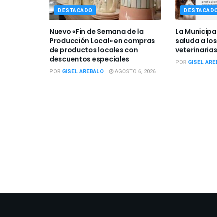
DESTACADO
DESTACAD
Nuevo «Fin de Semana de la
La Municipa
Producción Local» en compras
saluda a los
de productos locales con
veterinarias
descuentos especiales
POR
GISEL ARE
POR
GISEL AREBALO
AGOSTO 6, 2026