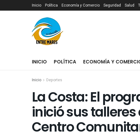
Inicio
Política
Economía y Comercio
Seguridad
Salud
INICIO
POLÍTICA
ECONOMÍA Y COMERCI
Inicio
Deportes
La Costa: El prog
inició sus talleres 
Centro Comunitari