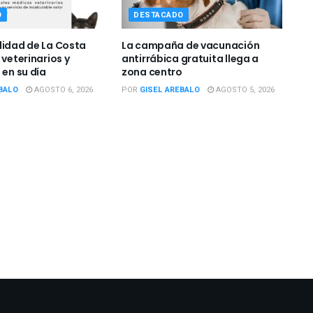
O
DESTACADO
lidad de La Costa
La campaña de vacunación
 veterinarios y
antirrábica gratuita llega a
 en su día
zona centro
BALO
AGOSTO 6, 2026
POR
GISEL AREBALO
AGOSTO 5, 2026