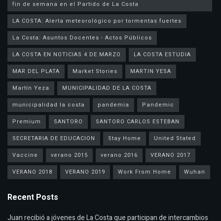
fin de semana en el Partido de La Costa
LA COSTA: Alerta meteorológico por tormentas fuertes
La Costa: Asuntos Docentes - Actos Públicos
LA COSTA EN NOTICIAS 4 DE MARZO
LA COSTA ESTUDIA
MAR DEL PLATA
Market Stories
MARTIN YESA
Martín Yeza
MUNICIPALIDAD DE LA COSTA
municipalidad la costa
pandemia
Pandemic
Premium
SANTORO
SANTORO CARLOS ESTEBAN
SECRETARIA DE EDUCACION
Stay Home
United Stated
Vaccine
verano 2015
verano 2016
VERANO 2017
VERANO 2018
VERANO 2019
Work From Home
Wuhan
Recent Posts
Juan recibió a jóvenes de La Costa que participan de intercambios