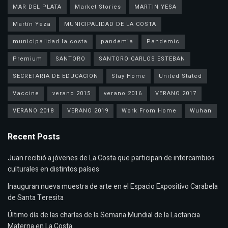
MAR DEL PLATA
Market Stories
MARTIN YESA
Martín Yeza
MUNICIPALIDAD DE LA COSTA
municipalidad la costa
pandemia
Pandemic
Premium
SANTORO
SANTORO CARLOS ESTEBAN
SECRETARIA DE EDUCACION
Stay Home
United Stated
Vaccine
verano 2015
verano 2016
VERANO 2017
VERANO 2018
VERANO 2019
Work From Home
Wuhan
Recent Posts
Juan recibió a jóvenes de La Costa que participan de intercambios
culturales en distintos países
Inauguran nueva muestra de arte en el Espacio Expositivo Carabela
de Santa Teresita
Último día de las charlas de la Semana Mundial de la Lactancia
Materna en La Costa