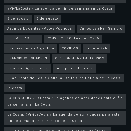
#VivíLaCosta / La agenda del fin de semana en La Costa
6 de agosto
8 de agosto
Asuntos Docentes - Actos Públicos
Carlos Esteban Santoro
CIUDAD CASTELLI
CONSEJO ESCOLAR LA COSTA
Coronavirus en Argentina
COVID-19
Explore Bali
FRANCISCO ECHARREN
GESTION JUAN PABLO 2019
José Rodríguez Ponte
juan pablo de jesus
la costa
LA COSTA: #VivíLaCosta / La agenda de actividades para el fin
de semana en La Costa
La Costa: #VivíLaCosta / La agenda de actividades para este
fin de semana en el Partido de La Costa
LA COSTA: Alerta meteorológico por tormentas fuertes