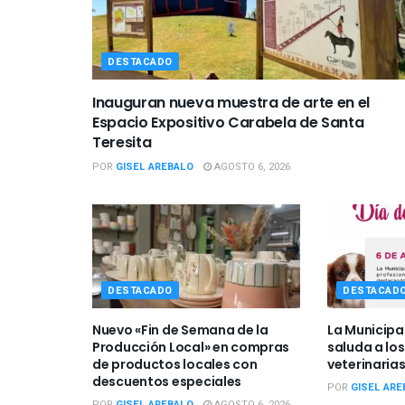
DESTACADO
Inauguran nueva muestra de arte en el
Espacio Expositivo Carabela de Santa
Teresita
POR
GISEL AREBALO
AGOSTO 6, 2026
DESTACADO
DESTACAD
Nuevo «Fin de Semana de la
La Municipa
Producción Local» en compras
saluda a los
de productos locales con
veterinarias
descuentos especiales
POR
GISEL ARE
POR
GISEL AREBALO
AGOSTO 6, 2026