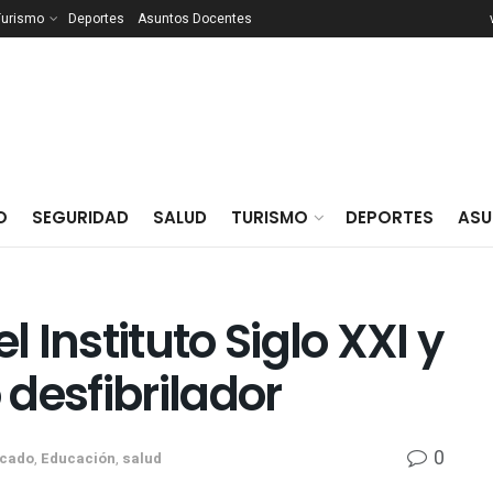
Turismo
Deportes
Asuntos Docentes
O
SEGURIDAD
SALUD
TURISMO
DEPORTES
ASU
l Instituto Siglo XXI y
desfibrilador
0
acado
,
Educación
,
salud