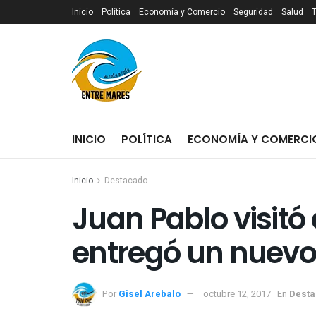
Inicio
Política
Economía y Comercio
Seguridad
Salud
INICIO
POLÍTICA
ECONOMÍA Y COMERCI
Inicio
Destacado
Juan Pablo visitó e
entregó un nuevo 
Por
Gisel Arebalo
octubre 12, 2017
En
Dest