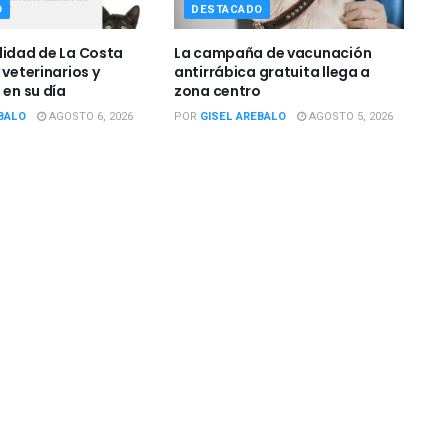
O
DESTACADO
lidad de La Costa
La campaña de vacunación
 veterinarios y
antirrábica gratuita llega a
 en su día
zona centro
BALO
AGOSTO 6, 2026
POR
GISEL AREBALO
AGOSTO 5, 2026