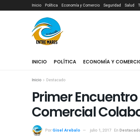
Inicio
Política
Economía y Comercio
Seguridad
Salud
INICIO
POLÍTICA
ECONOMÍA Y COMERCI
Inicio
Destacado
Primer Encuentro 
Comercial Colabo
Por
Gisel Arebalo
julio 1, 2017
En
Destacad