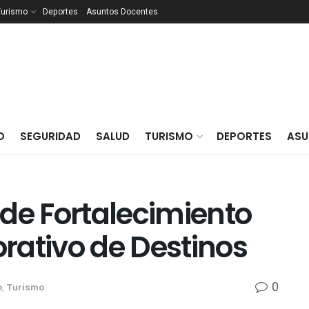
Turismo
Deportes
Asuntos Docentes
O
SEGURIDAD
SALUD
TURISMO
DEPORTES
ASU
de Fortalecimiento
rativo de Destinos
0
o
,
Turismo