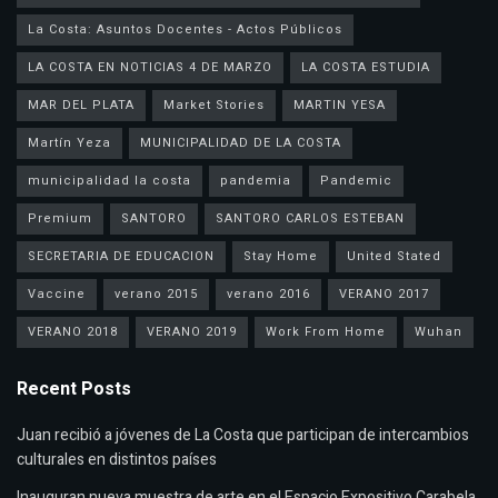
La Costa: Asuntos Docentes - Actos Públicos
LA COSTA EN NOTICIAS 4 DE MARZO
LA COSTA ESTUDIA
MAR DEL PLATA
Market Stories
MARTIN YESA
Martín Yeza
MUNICIPALIDAD DE LA COSTA
municipalidad la costa
pandemia
Pandemic
Premium
SANTORO
SANTORO CARLOS ESTEBAN
SECRETARIA DE EDUCACION
Stay Home
United Stated
Vaccine
verano 2015
verano 2016
VERANO 2017
VERANO 2018
VERANO 2019
Work From Home
Wuhan
Recent Posts
Juan recibió a jóvenes de La Costa que participan de intercambios
culturales en distintos países
Inauguran nueva muestra de arte en el Espacio Expositivo Carabela