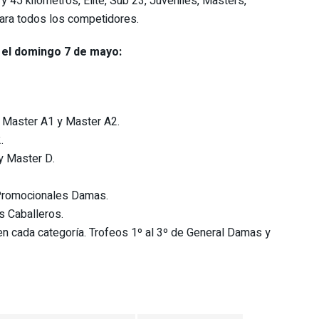
y 45 kilómetros, Elite, Sub 23, Juveniles, Masters,
para todos los competidores.
 el domingo 7 de mayo:
, Master A1 y Master A2.
.
y Master D.
 Promocionales Damas.
s Caballeros.
en cada categoría. Trofeos 1º al 3º de General Damas y