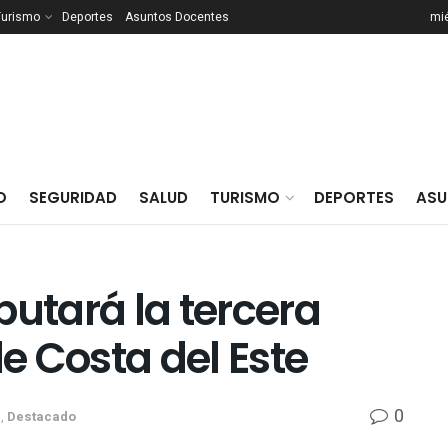
Turismo
Deportes
Asuntos Docentes
mié
O
SEGURIDAD
SALUD
TURISMO
DEPORTES
ASU
putará la tercera
de Costa del Este
0
s
,
Destacado