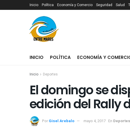
Inicio
Política
Economía y Comercio
Seguridad
Salud
INICIO
POLÍTICA
ECONOMÍA Y COMERCI
Inicio
Deportes
El domingo se dis
edición del Rally 
Por
Gisel Arebalo
mayo 4, 2017
En
Deporte