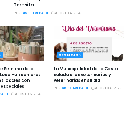
Teresita
POR
GISEL AREBALO
AGOSTO 6, 2026
O
DESTACADO
de Semana de la
La Municipalidad de La Costa
Local» en compras
saluda a los veterinarios y
s locales con
veterinarias en su día
 especiales
POR
GISEL AREBALO
AGOSTO 6, 2026
BALO
AGOSTO 6, 2026