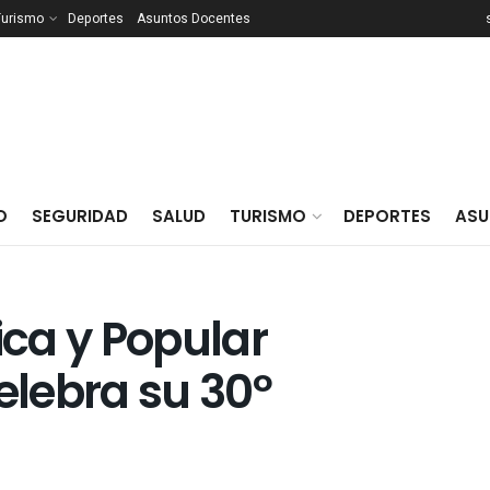
Turismo
Deportes
Asuntos Docentes
O
SEGURIDAD
SALUD
TURISMO
DEPORTES
ASU
ica y Popular
elebra su 30º