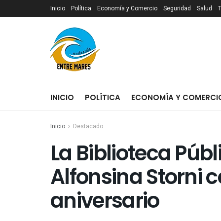
Inicio
Política
Economía y Comercio
Seguridad
Salud
INICIO
POLÍTICA
ECONOMÍA Y COMERCI
Inicio
Destacado
La Biblioteca Públ
Alfonsina Storni c
aniversario