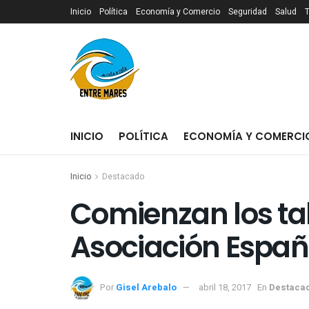
Inicio
Política
Economía y Comercio
Seguridad
Salud
INICIO
POLÍTICA
ECONOMÍA Y COMERCI
Inicio
Destacado
Comienzan los tal
Asociación Españ
Por
Gisel Arebalo
abril 18, 2017
En
Destaca