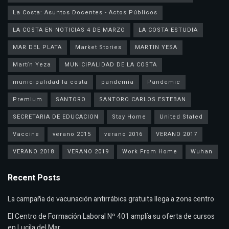
La Costa: Asuntos Docentes - Actos Públicos
LA COSTA EN NOTICIAS 4 DE MARZO
LA COSTA ESTUDIA
MAR DEL PLATA
Market Stories
MARTIN YESA
Martín Yeza
MUNICIPALIDAD DE LA COSTA
municipalidad la costa
pandemia
Pandemic
Premium
SANTORO
SANTORO CARLOS ESTEBAN
SECRETARIA DE EDUCACION
Stay Home
United Stated
Vaccine
verano 2015
verano 2016
VERANO 2017
VERANO 2018
VERANO 2019
Work From Home
Wuhan
Recent Posts
La campaña de vacunación antirrábica gratuita llega a zona centro
El Centro de Formación Laboral Nº 401 amplía su oferta de cursos
en Lucila del Mar