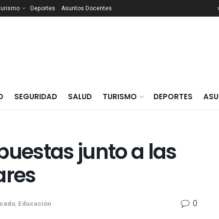
Turismo
Deportes
Asuntos Docentes
O
SEGURIDAD
SALUD
TURISMO
DEPORTES
ASU
puestas junto a las
ares
0
acado
,
Educación