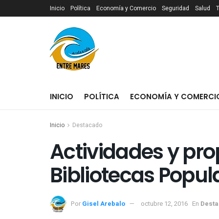
Inicio
Política
Economía y Comercio
Seguridad
Salud
INICIO
POLÍTICA
ECONOMÍA Y COMERCI
Inicio
Destacado
Actividades y pro
Bibliotecas Popul
Por
Gisel Arebalo
octubre 12, 2016
En
Dest