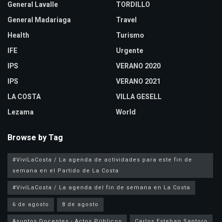
General Lavalle
TORDILLO
General Madariaga
Travel
Health
Turismo
IFE
Urgente
IPS
VERANO 2020
IPS
VERANO 2021
LA COSTA
VILLA GESELL
Lezama
World
Browse by Tag
#VivíLaCosta / La agenda de actividades para este fin de
semana en el Partido de La Costa
#VivíLaCosta / La agenda del fin de semana en La Costa
6 de agosto
8 de agosto
Asuntos Docentes - Actos Públicos
Carlos Esteban Santoro